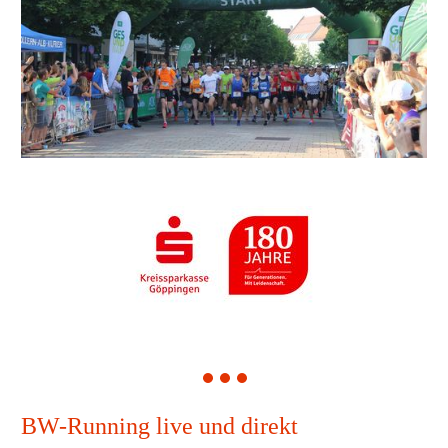
1
2
3
BW-Running live und direkt