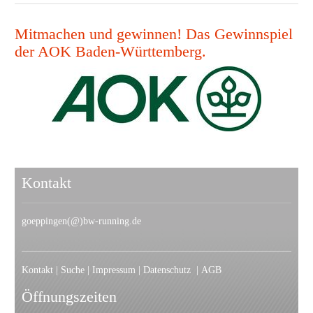
Mitmachen und gewinnen! Das Gewinnspiel
der AOK Baden-Württemberg.
Kontakt
goeppingen(@)bw-running.de
Kontakt
|
Suche
|
Impressum
|
Datenschutz
|
AGB
Öffnungszeiten