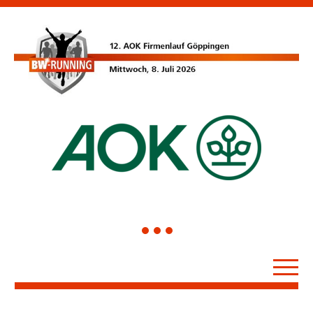
1
2
3