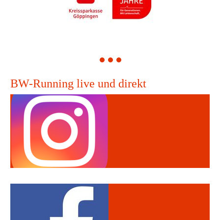
1
2
3
BW-Running live und direkt